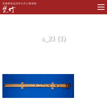
宮城県気仙沼市の尺八製管師
s_21 (1)