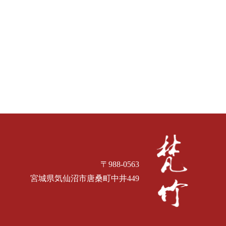
〒988-0563
宮城県気仙沼市唐桑町中井449