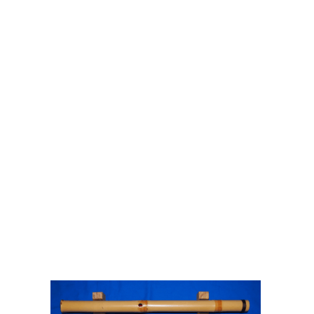
宮城県気仙沼市の尺八製管師